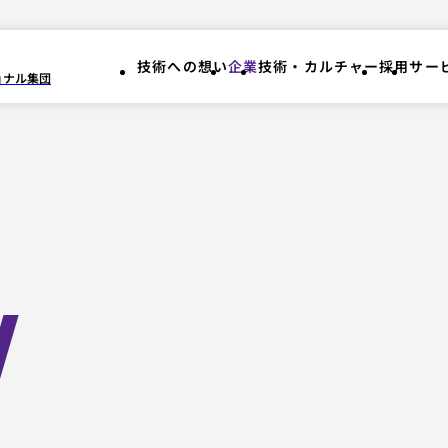
技術への想い
企業
技術・カルチャー
採用
サー
ョナル集団
技術への想い
企業
技術・カルチャー
採用
サー
y