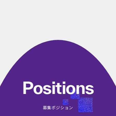
Architectedをはじめとするベストプラクティスに基づ
織、業務プロセスを多角的に分析し、課題の根本原因
き、クラウド基盤の設計・構築、生成AI活用シナリオ
や因果関係を構造化します。そのうえで、AWS・生成
の策定、PoC実行、サードパーティ連携、運用改善ま
AIの技術知見を組み合わせ、IT戦略策定から要件定
でを支援します。 また、Cursor・OpenClaw等のAIツ
義、設計、実装、試験、運用まで一気通貫で支援しま
ールを活用し、IT戦略策定から要件定義、設計、実
す。
装、試験、運用までのプロジェクトワークを高い生産
性で推進します。技術評価だけでなく、経営判断に必
要なインサイトやロードマップに落とし込む点が特徴
です。
Positions
募集ポジション