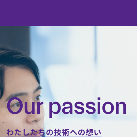
バーレス・
か？
したい」
生成AIとい
「設計から
った先端技
実装まで責
術を武器
任を持ちた
に、クライ
い」「生成
アントの未
AIを活用し
来を共に描
て開発のあ
くリーダー
り方を変え
シップで
たい」――
す。戦略コ
そんな技術
ンサルの思
への情熱を
考と、SIer
持った方を
の実装力を
募集してい
併せ持つ少
ます。
数精鋭の環
境で、あな
たの意思決
定がダイレ
わたしたちの技術への想い
クトに事業
AI-DRIVEN