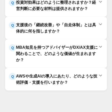
投資対効果はどのように整理されますか？経
Q
ジェクトで終わらせず、お客様自身が継続的に運用・
質なクラウドソリューションを設計・実装できる能力
営判断に必要な材料は提供されますか？
改善・新技術評価を行える自走型組織へ移行すること
を持つことをAWSが第三者として保証するものです。
が重要だからです。 外部委託だけに依存すると、技術
認定を取得している企業は、エンタープライズグレー
投資対効果の整理は、現状のIT資産、組織体制、業務
A
選定、設計変更、運用改善のたびに外部ベンダーへの
ドのセキュリティ要件に準拠した環境構築や、拡張性
支援後の「継続改善」や「自走体制」とは具
Q
プロセスを可視化し、DX/AX推進における課題を構造
依頼が必要となり、コストやスピードの面で制約が生
の高いアーキテクチャ設計が可能であり、ベンダーロッ
体的に何を指しますか？
化するところから始めます。 そのうえで、ビジネスイ
じやすくなります。 ラーゲイトでは、AWSをはじめと
クインのリスクを最小化する技術的な配慮ができま
ンパクトと実現難易度の両面から優先順位を整理し、
するクラウド基盤や生成AI活用の導入支援に加え、技
継続改善や自走体制とは、クラウドや生成AIを導入し
A
す。つまり、この認定は技術力の信頼性を示す客観的な
限られたリソースで最大の成果を得るための実行計画
術コーチング、ナレッジベース構築、段階的な支援縮
MBA知見を持つアドバイザーがDX/AX支援に
Q
て終わりにせず、お客様自身が運用・改善・新技術評
指標であり、企業が生成AI導入において安心して任せ
を策定します。さらに、3〜5年先を見据えたDX/AXグ
小、自走移行ロードマップの策定まで伴走します。単
関わることで、どのような価値が生まれます
価を継続できる状態を指します。 具体的には、クラウ
られるパートナーかどうかを判断する重要な材料とな
ランドデザイン、KPIツリー、フェーズ別ロードマップ
なる導入支援ではなく、お客様の組織に技術資産と改
か？
ド設計・構築支援、生成AI活用シナリオの策定、PoC
ります。
を設計し、投資対効果を定量的に測定できる仕組みづ
善能力を残すことが、外部委託との大きな違いです。
実行とフィードバック、技術コーチング、ナレッジベー
くりを支援します。 ラーゲイトでは、MBA起点の戦略
MBA知見を持つアドバイザーが関わることで、DX/AX
A
ス構築などを通じて、社内人材のスキルアップを支援
眼とクラウド・生成AIの技術知見を組み合わせ、経営
AWSや生成AIの導入にあたり、どのような技
Q
推進を単なる技術導入ではなく、経営戦略と結びつい
します。 また、支援範囲を段階的に縮小しながら、最
層が判断しやすいファクトベースの分析やインサイト
術評価・支援を行いますか？
た変革テーマとして設計できます。 技術面だけでプロ
終的にはお客様自身で改善サイクルを回せる体制への
を継続的に提供します。
ジェクトを進めると、なぜその投資が必要なのか、ど
移行を設計します。これにより、外部依存を抑えなが
AWSや生成AIの導入では、まず現状のIT資産、業務プ
A
の課題から着手すべきか、どのKPIで成果を測るべきか
ら、変化する事業環境や技術トレンドに対応できる組
ロセス、組織体制を把握し、DX/AX推進における課題
が曖昧になり、経営層と現場の認識にズレが生じるこ
織づくりを目指します。
と優先順位を整理します。 そのうえで、AWS Well-
とがあります。 ラーゲイトでは、現状のIT資産、組