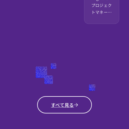
にお任せするのは、
生成
プロジェク
ジャー
り、成長に見合った報
単なるプロジェクト
AI――。
トマネージ
酬体系で挑戦を後押
進行管理ではなく、
Ragateで
募集
ャーに求め
しします。
将来の PMリーダー候
は、これら
られるの
補 として、顧客の課
すべての技
は、タスク
題解決とチームを牽
術領域を
やスケジュ
引する役割。プロジ
「研究」で
ールを管理
ェクトマネージャー
はなく「実
するだけの
と二人三脚で経験を
務」で使い
役割ではあ
積みながら、IT戦略立
こなし、顧
りません。
案から技術選定、プ
客の事業成
日本の
ロジェクト推進まで
長を支える
2025年問
を担うことで、次世代
フルスタッ
題という社
のリーダーへと成長
クエンジニ
会的課題に
していただきます。今
アを募集し
真正面から
まさに拡大期を迎え
すべて見る
ています。
向き合い、
るRagateで、あなた
「もっと深
DX戦略と
のキャリアを大きく
くコードと
AWSサー
飛躍させてみません
技術を追求