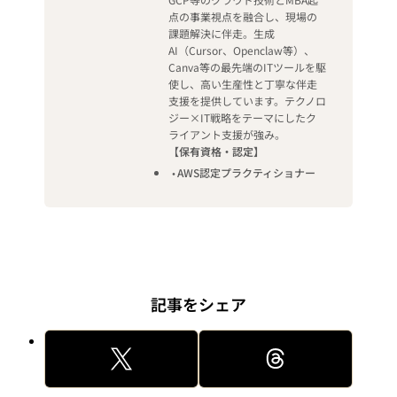
点の事業視点を融合し、現場の
課題解決に伴走。生成
AI（Cursor、Openclaw等）、
Canva等の最先端のITツールを駆
使し、高い生産性と丁寧な伴走
支援を提供しています。テクノロ
ジー×IT戦略をテーマにしたク
ライアント支援が強み。
【保有資格・認定】
AWS認定プラクティショナー
記事をシェア