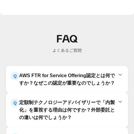
FAQ
よくあるご質問
AWS FTR for Service Offering認定とは何で
Q
すか？なぜこの認定が重要なのでしょうか？
AWS Foundational Technical Review for Service
A
定額制テクノロジーアドバイザリーで「内製
Q
Offering認定は、AWSが提供する技術審査プログラム
化」を重視する理由は何ですか？外部委託と
です。この認定を取得するためには、サービス提供企
の違いは何でしょうか？
業の技術力、セキュリティ設計、アーキテクチャの品質
がAWSの厳格な基準を満たす必要があります。この認
内製化を重視する理由は、DX/AX推進を一過性のプロ
A
定は単なる形式的な資格ではなく、企業が実際に高品