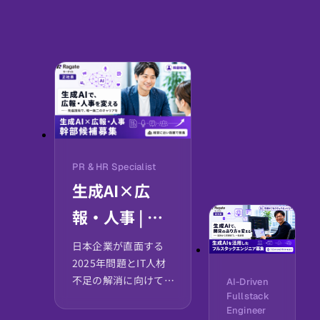
PR & HR Specialist
生成AI×広
報・人事 | 先
進テクノロジ
日本企業が直面する
2025年問題とIT人材
ーで唯一無二
不足の解消に向けて、
AI-Driven
のキャリアを
Fullstack
当社はAWS／生成AI
Engineer
といった先端技術を