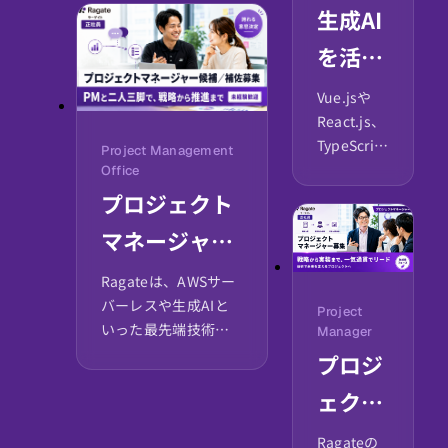
築く、幹部候
生成AI
活用した先進な事業
補募集
を展開しています。
を活用
AmazonWebServices
したフ
社や大手企業とのア
Vue.jsや
ライアンス・戦略的
React.js、
ルスタ
連携を推進し、急成
TypeScript
Project Management
長を遂げている当社
ックエ
といったモ
Office
で、生成AIを駆使した
ダンなフロ
プロジェクト
ンジニ
広報・人事業務を通
ントエンド
じて、市場価値の高い
マネージャー
ア募集
技術から、
スキルセットを構築
AWSサー
候補／補佐募
しませんか。MBAナ
Ragateは、AWSサー
バーレスや
レッジを持つメンバ
バーレスや生成AIと
集
コンテナを
Project
ーと協働し、経営層
いった最先端技術を
Manager
活用したク
との近い距離感で事
武器に、顧客の事業
プロジ
ラウドネイ
業を推進できる環境
を加速させる急成長
ティブなア
ェクト
です。活躍次第で幹部
中のテクノロジーパ
ーキテクチ
候補としてのキャリ
ートナーです。あなた
マネー
ャ、そして
Ragateの
アパスも開かれてお