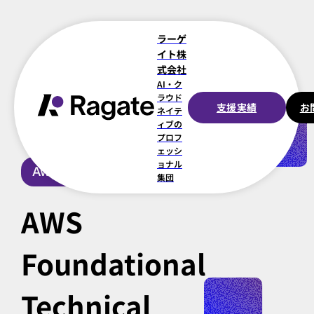
ラーゲ
イト株
式会社
AI・ク
ラウド
支援実績
お
ネイテ
一覧に戻る
ィブの
プロフ
ェッシ
ョナル
Award & Certificate
集団
AWS
Foundational
Technical