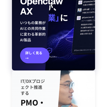
Openclaw
AX
いつもの業務が
AIとの共同作業
に変わる革新的
AI製品
詳しく見る
→
IT/DXプロジ
ェクト推進
する
PMO・