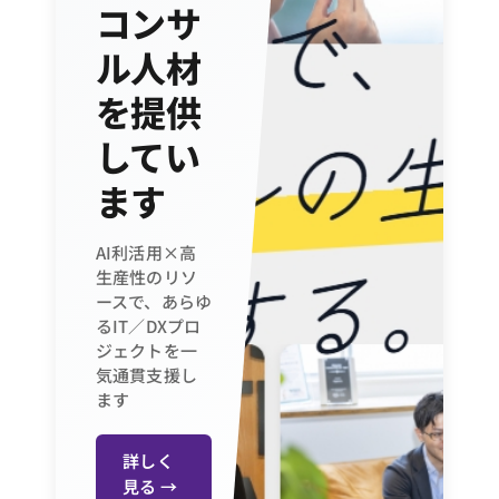
コンサ
ル人材
を提供
してい
ます
AI利活用×高
生産性のリソ
ースで、あらゆ
るIT／DXプロ
ジェクトを一
気通貫支援し
ます
詳しく
見る →