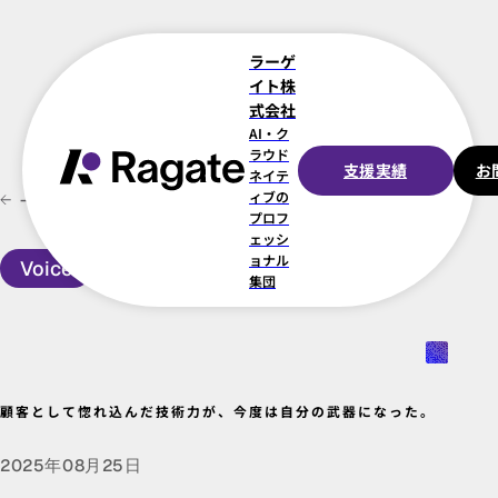
ラーゲ
イト株
式会社
AI・ク
ラウド
支援実績
お
ネイテ
ィブの
一覧に戻る
プロフ
ェッシ
ョナル
Voice
集団
顧客として惚れ込んだ技術力が、今度は自分の武器になった。
2025年08月25日