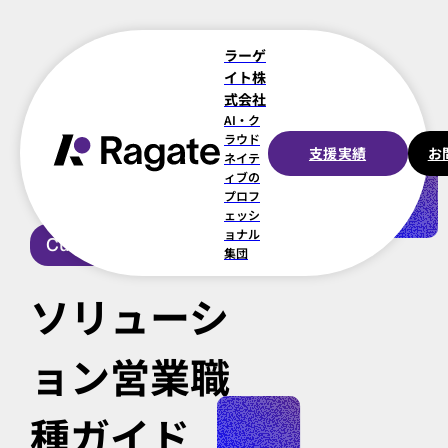
ラーゲ
イト株
式会社
AI・ク
ラウド
支援実績
お
ネイテ
一覧に戻る
ィブの
プロフ
ェッシ
ョナル
Culture
集団
ソリューシ
ョン営業職
種ガイド