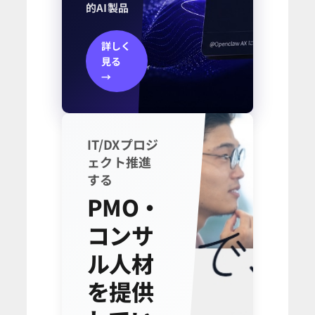
的AI製品
詳しく
見る
→
IT/DXプロジ
ェクト推進
する
PMO・
コンサ
ル人材
を提供