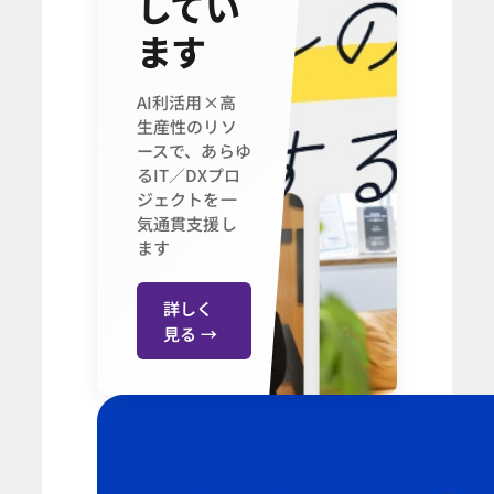
してい
ます
AI利活用×高
生産性のリソ
ースで、あらゆ
るIT／DXプロ
ジェクトを一
気通貫支援し
ます
詳しく
見る →