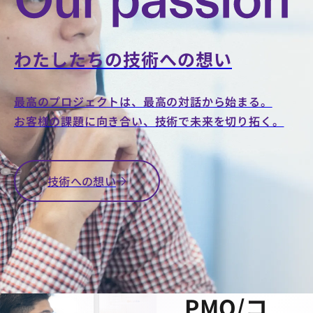
AI-DRIVEN
CONSULTING
わたしたちの技術への想い
AI駆動
を使い
最高のプロジェクトは、最高の対話から始まる。
お客様の課題に向き合い、技術で未来を切り拓く。
こな
す、
テ
技術への想い
クノロ
ジー思
考の
PMO/コ