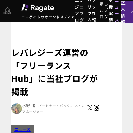
エン
パブ
支
ニ
求
まし
ジニ
リッ
援
ュ
人
こブ
アブ
ク社
実
ー
HOME
情
ログ
ラーゲイトのオウンドメディア
ログ
内報
績
ス
報
まし
エン
パブ
支
ニ
こブ
ジニ
リッ
援
ュ
ログ
アブ
ク社
実
ー
ログ
内報
績
ス
レバレジーズ運営の
「フリーランス
Hub」に当社ブログが
掲載
水野 渚
パートナー
・バックオフィス
マネージャー
ニュース