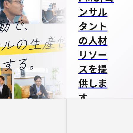
ンサル
タント
の人材
リソー
スを提
供しま
す
戦略から実行ま
で、あらゆるIT／
DXプロジェクト