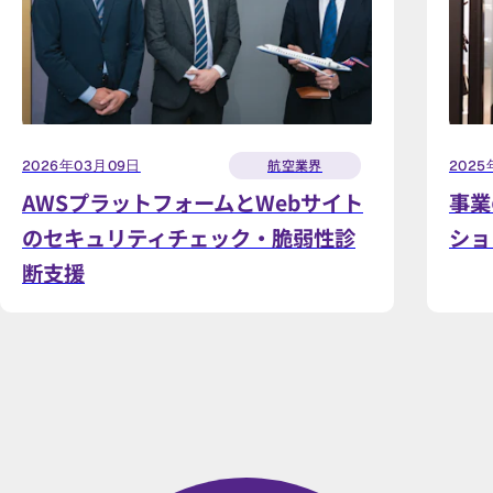
航空業界
2026年03月09日
2025
AWSプラットフォームとWebサイト
事業
のセキュリティチェック・脆弱性診
ショ
断支援