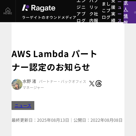
エン
パブ
支
ニ
求
まし
ジニ
リッ
援
ュ
人
こブ
アブ
ク社
実
ー
HOME
情
ログ
ラーゲイトのオウンドメディア
ログ
内報
績
ス
報
まし
エン
パブ
支
ニ
こブ
ジニ
リッ
援
ュ
ログ
アブ
ク社
実
ー
ログ
内報
績
ス
AWS Lambda パート
ナー認定のお知らせ
水野 渚
パートナー
・バックオフィス
マネージャー
ニュース
最終更新日：
2025年08月13日
｜
公開日：
2022年08月08日