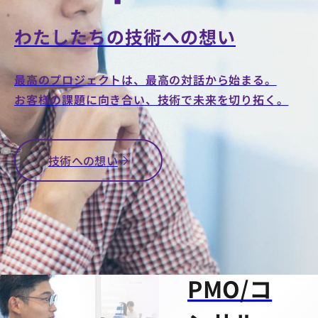
CONSULTING
わたしたちの技術への想い
AI駆動
を使い
最高のプロジェクトは、最高の対話から始まる。
お客様の課題に向き合い、技術で未来を切り拓く。
こな
す、
テ
技術への想い
クノロ
ジー思
考の
PMO/コ