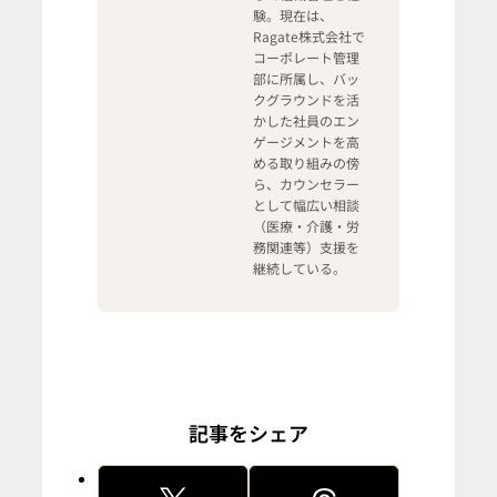
験。現在は、
Ragate株式会社で
コーポレート管理
部に所属し、バッ
クグラウンドを活
かした社員のエン
ゲージメントを高
める取り組みの傍
ら、カウンセラー
として幅広い相談
（医療・介護・労
務関連等）支援を
継続している。
記事をシェア