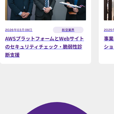
航空業界
2026年03月09日
2025
AWSプラットフォームとWebサイト
事業
のセキュリティチェック・脆弱性診
ショ
断支援