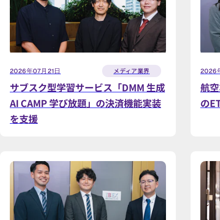
メディア業界
2026年07月21日
2026
サブスク型学習サービス「DMM 生成
航空
AI CAMP 学び放題」の決済機能実装
のE
を支援