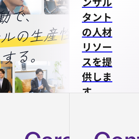
ンサル
タント
の人材
リソー
スを提
供しま
す
戦略から実行ま
で、あらゆるIT／
DXプロジェクト
の推進を一気通貫