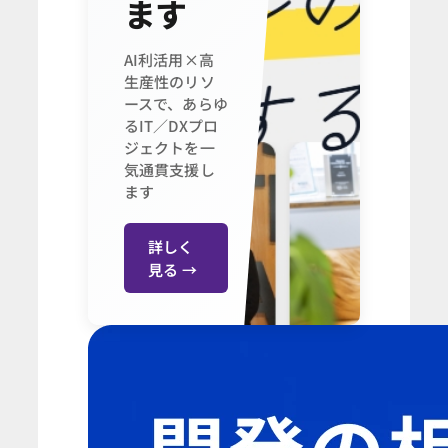
ます
AI利活用×高
生産性のリソ
ースで、あらゆ
るIT／DXプロ
ジェクトを一
気通貫支援し
ます
詳しく
見る →