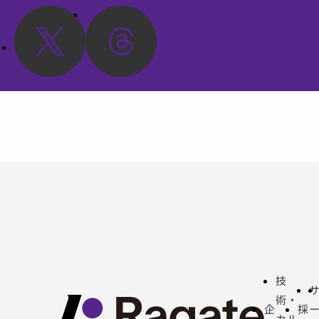
技
術・
企
採
カル