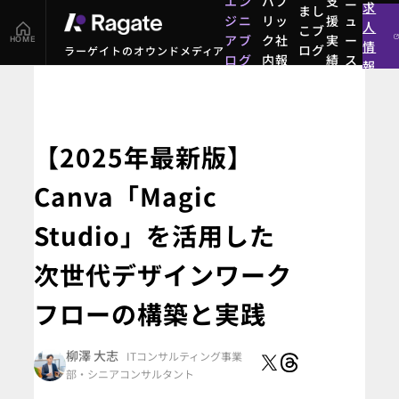
エン
パブ
支
ニ
求
まし
ジニ
リッ
援
ュ
人
こブ
アブ
ク社
実
ー
HOME
情
ログ
ラーゲイトのオウンドメディア
ログ
内報
績
ス
報
まし
エン
パブ
支
ニ
こブ
ジニ
リッ
援
ュ
ログ
アブ
ク社
実
ー
ログ
内報
績
ス
【2025年最新版】
Canva「Magic
Studio」を活用した
次世代デザインワーク
フローの構築と実践
柳澤 大志
ITコンサルティング事業
部
・シニアコンサルタント