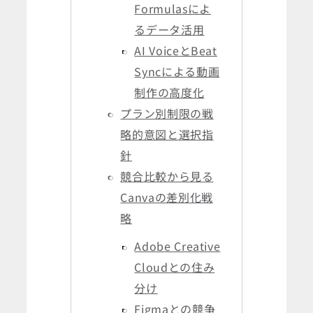
Formulasによ
るデータ活用
AI VoiceとBeat
Syncによる動画
制作の高度化
プラン別制限の戦
略的意図と選択指
針
競合比較から見る
Canvaの差別化戦
略
Adobe Creative
Cloudとの住み
分け
Figmaとの競争