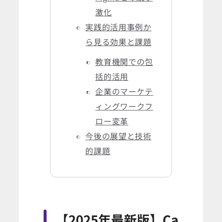
激化
実践的活用事例か
ら見る効果と課題
教育機関での包
括的活用
企業のマーケテ
ィングワークフ
ロー変革
今後の展望と技術
的課題
【2025年最新版】Ca