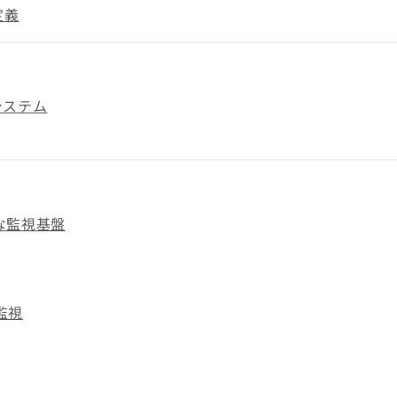
定義
システム
的な監視基盤
形監視