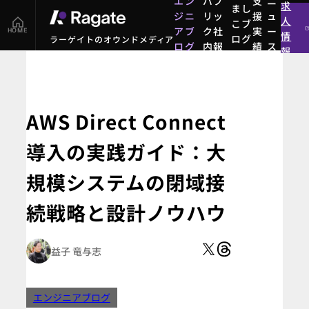
エン
パブ
支
ニ
求
まし
ジニ
リッ
援
ュ
人
こブ
アブ
ク社
実
ー
HOME
情
ログ
ラーゲイトのオウンドメディア
ログ
内報
績
ス
報
まし
エン
パブ
支
ニ
こブ
ジニ
リッ
援
ュ
ログ
アブ
ク社
実
ー
ログ
内報
績
ス
AWS Direct Connect
導入の実践ガイド：大
規模システムの閉域接
続戦略と設計ノウハウ
益子 竜与志
エンジニアブログ