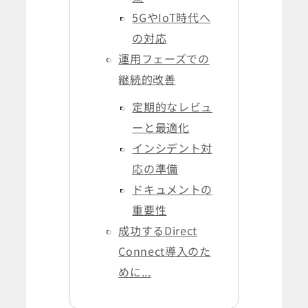
5GやIoT時代へ
の対応
運用フェーズでの
継続的改善
定期的なレビュ
ーと最適化
インシデント対
応の準備
ドキュメントの
重要性
成功するDirect
Connect導入のた
めに...