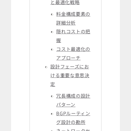
と最適化戦略
料金構成要素の
詳細分析
隠れコストの把
握
コスト最適化の
アプローチ
設計フェーズにお
ける重要な意思決
定
冗長構成の設計
パターン
BGPルーティン
グ設計の勘所
ネットワークセ