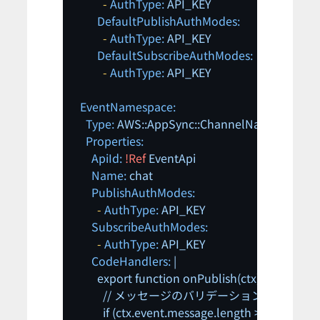
-
AuthType:
API_KEY
DefaultPublishAuthModes:
-
AuthType:
API_KEY
DefaultSubscribeAuthModes:
-
AuthType:
API_KEY
EventNamespace:
Type:
AWS::AppSync::ChannelNamespace
Properties:
ApiId:
!Ref
EventApi
Name:
chat
PublishAuthModes:
-
AuthType:
API_KEY
SubscribeAuthModes:
-
AuthType:
API_KEY
CodeHandlers:
|

        export function onPublish(ctx) {

          // メッセージのバリデーションやフィル
          if (ctx.event.message.length > 1000) {
