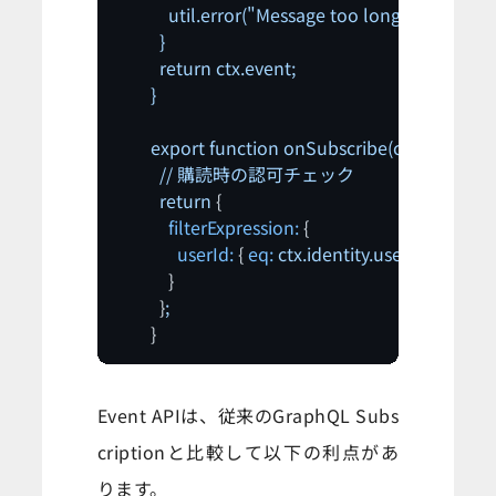
            util.error("Message too long", "Validati
          }

          return ctx.event;

export
function
onSubscribe(ctx)
 {

//
購読時の認可チェック
return
 {

filterExpression:
 {

userId:
 { 
eq:
ctx.identity.userId
 }

            }

          }
;
        }
Event APIは、従来のGraphQL Subs
criptionと比較して以下の利点があ
ります。