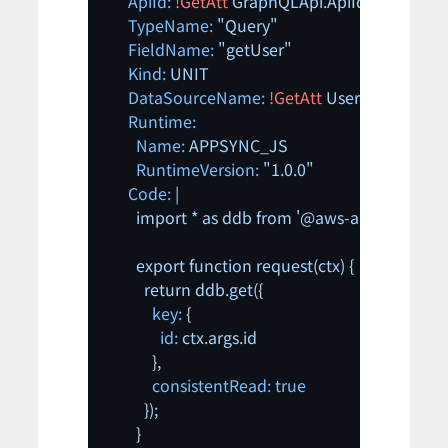
ApiId:
!GetAtt
GraphQLApi.ApiId
TypeName:
"Query"
FieldName:
"getUser"
Kind:
UNIT
DataSourceName:
!GetAtt
UserDataSourc
Runtime:
Name:
APPSYNC_JS
RuntimeVersion:
"1.0.0"
Code:
|

export
function
request(ctx)
 {

return
ddb.get(
{

key:
 {

id:
ctx.args.id
            },

consistentRead:
true
          }
);
        }
