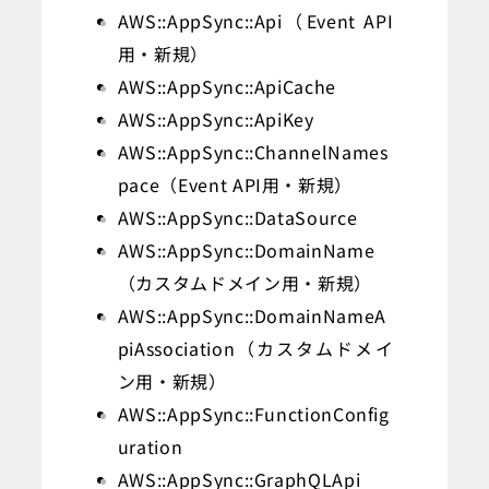
AWS::AppSync::Api（Event API
用・新規）
AWS::AppSync::ApiCache
AWS::AppSync::ApiKey
AWS::AppSync::ChannelNames
pace（Event API用・新規）
AWS::AppSync::DataSource
AWS::AppSync::DomainName
（カスタムドメイン用・新規）
AWS::AppSync::DomainNameA
piAssociation（カスタムドメイ
ン用・新規）
AWS::AppSync::FunctionConfig
uration
AWS::AppSync::GraphQLApi