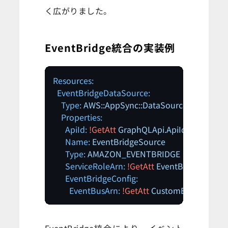
く広がりました。
EventBridge統合の実装例
Resources:
EventBridgeDataSource:
Type:
AWS::AppSync::DataSource
Properties:
ApiId:
!GetAtt
GraphQLApi.ApiId
Name:
EventBridgeSource
Type:
AMAZON_EVENTBRIDGE
ServiceRoleArn:
!GetAtt
EventBridgeRole.A
EventBridgeConfig:
EventBusArn:
!GetAtt
CustomEventBus.Ar