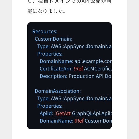
り、独自ドメインでのAPI公開が可
能になりました。
Resources:
CustomDomain:
Type:
AWS::AppSync::DomainName
Properties:
DomainName:
api.example.com
CertificateArn:
!Ref
ACMCertificate
Description:
Production
API
Domain
DomainAssociation:
Type:
AWS::AppSync::DomainNameApiAssoc
Properties:
ApiId:
!GetAtt
GraphQLApi.ApiId
DomainName:
!Ref
CustomDomain