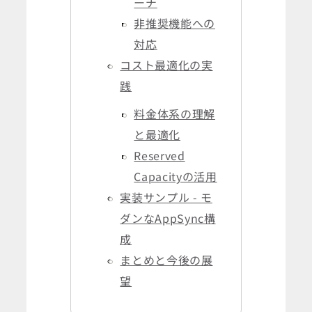
ーチ
非推奨機能への
対応
コスト最適化の実
践
料金体系の理解
と最適化
Reserved
Capacityの活用
実装サンプル - モ
ダンなAppSync構
成
まとめと今後の展
望