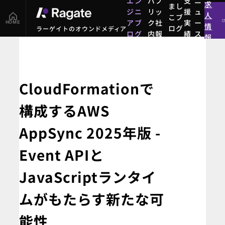
エン
パブ
支
ニ
求
まし
ジニ
リッ
援
ュ
人
こブ
アブ
ク社
実
ー
HOME
情
ログ
ラーゲイトのオウンドメディア
ログ
内報
績
ス
報
まし
エン
パブ
支
ニ
こブ
ジニ
リッ
援
ュ
ログ
アブ
ク社
実
ー
ログ
内報
績
ス
CloudFormationで
構成するAWS
AppSync 2025年版 -
Event APIと
JavaScriptランタイ
ムがもたらす新たな可
能性