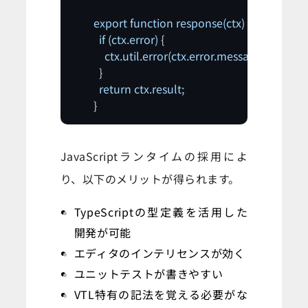
export
function
response(ctx)
 {

if
(ctx.error)
 {

ctx.util.error(ctx.error.message
, 
ctx.erro
          }

return
ctx.result;
        }
JavaScriptランタイムの採用によ
り、以下のメリットが得られます。
TypeScriptの型定義を活用した
開発が可能
エディタのインテリセンスが効く
ユニットテストが書きやすい
VTL特有の記法を覚える必要がな