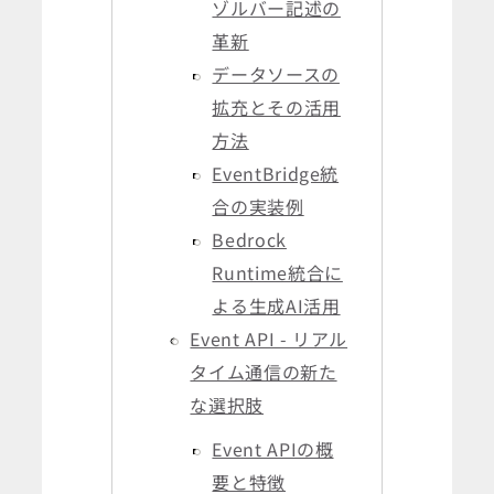
ゾルバー記述の
革新
データソースの
拡充とその活用
方法
EventBridge統
合の実装例
Bedrock
Runtime統合に
よる生成AI活用
Event API - リアル
タイム通信の新た
な選択肢
Event APIの概
要と特徴