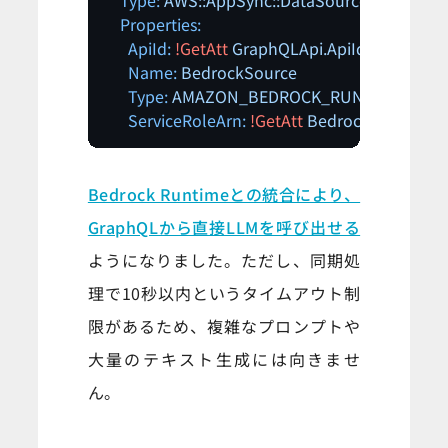
Type:
AWS::AppSync::DataSource
Properties:
ApiId:
!GetAtt
GraphQLApi.ApiId
Name:
BedrockSource
Type:
AMAZON_BEDROCK_RUNTIME
ServiceRoleArn:
!GetAtt
BedrockRole.Arn
Bedrock Runtimeとの統合により、
GraphQLから直接LLMを呼び出せる
ようになりました。ただし、同期処
理で10秒以内というタイムアウト制
限があるため、複雑なプロンプトや
大量のテキスト生成には向きませ
ん。