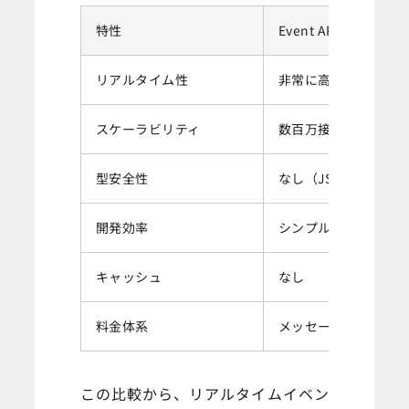
特性
Event API
リアルタイム性
非常に高い（50ms以
スケーラビリティ
数百万接続対応
型安全性
なし（JSON Sche
開発効率
シンプルなPub/Sub
キャッシュ
なし
料金体系
メッセージ数ベース
この比較から、リアルタイムイベン