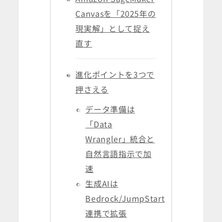
Canvasを「2025年の
現実解」として捉え
直す
進化ポイントを3つで
押さえる
データ準備は
「Data
Wrangler」統合と
自然言語指示で加
速
生成AIは
Bedrock/JumpStart
連携で拡張