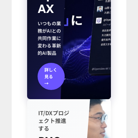
AX
いつもの業
務がAIとの
共同作業に
変わる革新
的AI製品
詳しく
見る
→
IT/DXプロジ
ェクト推進
する