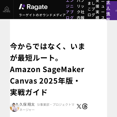
エン
パブ
支
ニ
求
まし
ジニ
リッ
援
ュ
人
こブ
アブ
ク社
実
ー
HOME
情
ログ
ラーゲイトのオウンドメディア
ログ
内報
績
ス
報
まし
エン
パブ
支
ニ
こブ
ジニ
リッ
援
ュ
ログ
アブ
ク社
実
ー
ログ
内報
績
ス
今からではなく、いま
が最短ルート。
Amazon SageMaker
Canvas 2025年版・
実戦ガイド
久保 翔太
SI事業部
・プロジェクトマ
ネージャー