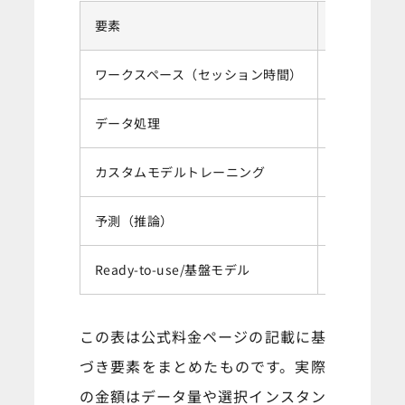
要素
主なトリガ
ワークスペース（セッション時間）
Canvas
データ処理
5GB超の準備
カスタムモデルトレーニング
Autopil
予測（推論）
リアルタイ
Ready-to-use/基盤モデル
Bedrock
この表は公式料金ページの記載に基
づき要素をまとめたものです。実際
の金額はデータ量や選択インスタン