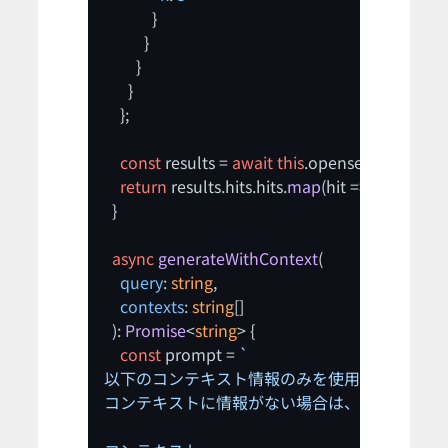
            }

          }

        }

      }

    };

const
 results = 
await
this
.
opensearchClient
.
return
 results.
hits
.
hits
.
map
(
hit
 =>
 hit.
_sourc
  }

async
generateWithContext
(

query
: 
string
,

contexts
: 
string
[]

  ): 
Promise
<
string
> {

const
 prompt = 
`

以下のコンテキスト情報のみを使用して質問に答
コンテキストに情報がない場合は、「提供された