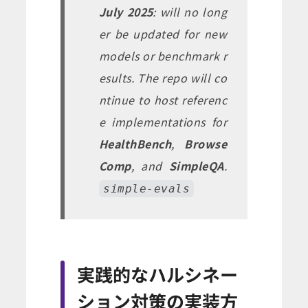
July 2025
: will no long
er be updated for new
models or benchmark r
esults. The repo will co
ntinue to host referenc
e implementations for
HealthBench
,
Browse
Comp
, and
SimpleQA
.
simple-evals
実践的なハルシネー
ション対策の実装方