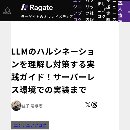
エン
パブ
支
ニ
求
まし
ジニ
リッ
援
ュ
人
こブ
アブ
ク社
実
ー
HOME
情
ログ
ラーゲイトのオウンドメディア
ログ
内報
績
ス
報
まし
エン
パブ
支
ニ
こブ
ジニ
リッ
援
ュ
ログ
アブ
ク社
実
ー
ログ
内報
績
ス
LLMのハルシネーショ
ンを理解し対策する実
践ガイド！サーバーレ
ス環境での実装まで
益子 竜与志
エンジニアブログ