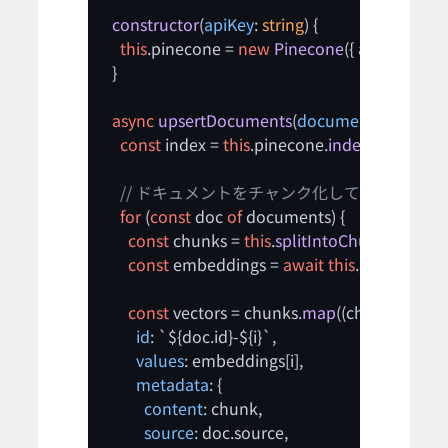
constructor
(
apiKey
: 
string
) {

this
.
pinecone
 = 
new
Pinecone
({ apiKey });

  }

async
upsertDocuments
(
documents
: 
Docum
const
 index = 
this
.
pinecone
.
index
(
this
.
inde
// ドキュメントをチャンク化してエンベディ
for
 (
const
 doc 
of
 documents) {

const
 chunks = 
this
.
splitIntoChunks
(doc.
co
const
 embeddings = 
await
this
.
generateEm
const
 vectors = chunks.
map
(
(
chunk, i
) =>
 ({

id
: 
`
${doc.id}
-
${i}
`
,

values
: embeddings[i],

metadata
: {

content
: chunk,

source
: doc.
source
,
