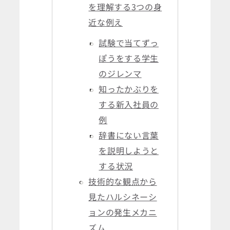
を理解する3つの身
近な例え
試験で当てずっ
ぽうをする学生
のジレンマ
知ったかぶりを
する新入社員の
例
辞書にない言葉
を説明しようと
する状況
技術的な観点から
見たハルシネーシ
ョンの発生メカニ
ズム