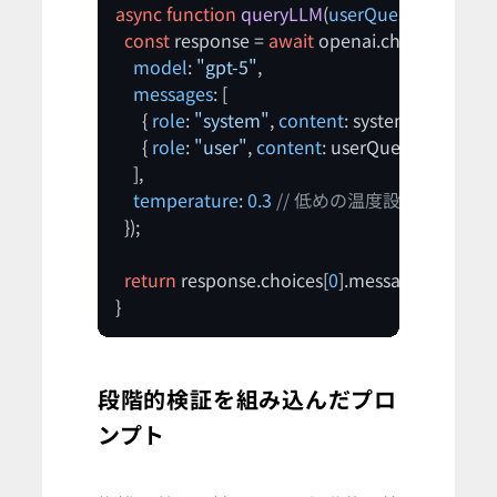
async
function
queryLLM
(
userQuestion
: 
string
const
 response = 
await
 openai.
chat
.
complet
model
: 
"gpt-5"
,

messages
: [

      { 
role
: 
"system"
, 
content
: systemPrompt },

      { 
role
: 
"user"
, 
content
: userQuestion }

    ],

temperature
: 
0.3
// 低めの温度設定で確実性
  });

return
 response.
choices
[
0
].
message
.
content
;

}
段階的検証を組み込んだプロ
ンプト