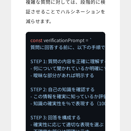
複雑な質問に対しては、段階的に検
証させることでハルシネーションを
減らせます。
const
 verificationPrompt = 
`

質問に回答する前に、以下の手順で検証してくだ
STEP 1: 質問の内容を正確に理解する

- 何について聞かれているか明確にする

- 曖昧な部分があれば明示する

STEP 2: 自己の知識を確認する

- この情報を確実に知っているか評価する

- 知識の確実性を％で表現する（100％確実、7
STEP 3: 回答を構成する

- 確実性に応じて適切な表現を選ぶ
