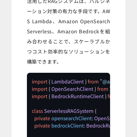
活用したRAGシステムは、ハルシネ
ーション対策の有力な手段です。AW
S Lambda、Amazon OpenSearch
Serverless、Amazon Bedrockを組
み合わせることで、スケーラブルか
つコスト効率的なソリューションを
構築できます。
import
 { 
LambdaClient
 } 
from
"@aws-sdk/clie
import
 { 
OpenSearchClient
 } 
from
"@aws-sdk/
import
 { 
BedrockRuntimeClient
 } 
from
"@aws-
class
ServerlessRAGSystem
 {

private
opensearchClient
: 
OpenSearchClient
;
private
bedrockClient
: 
BedrockRuntimeClien