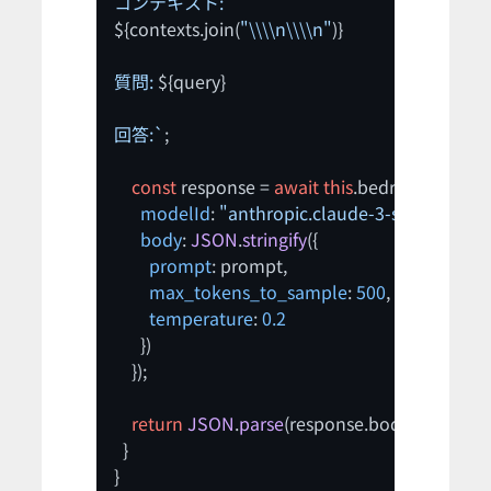
${contexts.join(
"\\\\n\\\\n"
)}
質問: 
${query}
回答:`
;

const
 response = 
await
this
.
bedrockClient
.
i
modelId
: 
"anthropic.claude-3-sonnet"
,

body
: 
JSON
.
stringify
({

prompt
: prompt,

max_tokens_to_sample
: 
500
,

temperature
: 
0.2
      })

    });

return
JSON
.
parse
(response.
body
).
complet
  }

}