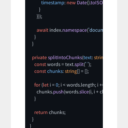
timestamp
: 
new
Date
().
toISOString
()

        }

      }));

await
 index.
namespace
(
'documents'
).
upse
    }

  }

private
splitIntoChunks
(
text
: 
string
, 
chunkSi
const
 words = text.
split
(
' '
);

const
chunks
: 
string
[] = [];

for
 (
let
 i = 
0
; i < words.
length
; i += chunkSize)
      chunks.
push
(words.
slice
(i, i + chunkSize).
j
    }

return
 chunks;

  }

}