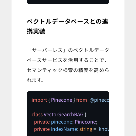
ベクトルデータベースとの連
携実装
「サーバーレス」のベクトルデータ
ベースサービスを活用することで、
セマンティック検索の精度を高めら
れます。
import
 { 
Pinecone
 } 
from
'@pinecone-databas
class
VectorSearchRAG
 {

private
pinecone
: 
Pinecone
;

private
indexName
: 
string
 = 
'knowledge-base