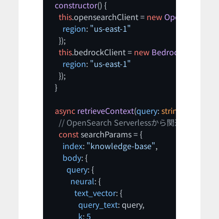
constructor
(
) {

this
.
opensearchClient
 = 
new
OpenSearchCli
region
: 
"us-east-1"
    });

this
.
bedrockClient
 = 
new
BedrockRuntimeCl
region
: 
"us-east-1"
    });

  }

async
retrieveContext
(
query
: 
string
): 
Promise
// OpenSearch Serverlessから関連文書を検
const
 searchParams = {

index
: 
"knowledge-base"
,

body
: {

query
: {

neural
: {

text_vector
: {

query_text
: query,

k
: 
5