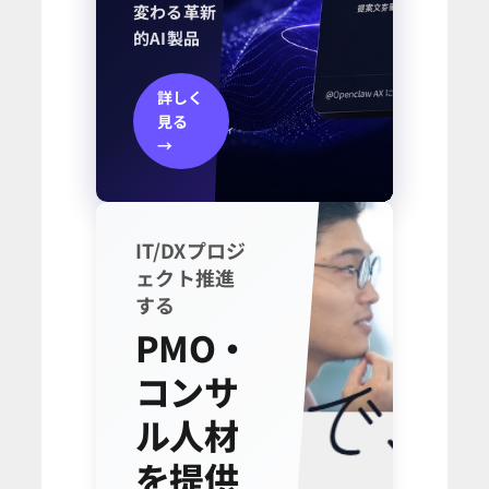
変わる革新
的AI製品
詳しく
見る
→
IT/DXプロジ
ェクト推進
する
PMO・
コンサ
ル人材
を提供