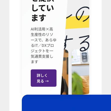
してい
ます
AI利活用×高
生産性のリソ
ースで、あらゆ
るIT／DXプロ
ジェクトを一
気通貫支援し
ます
詳しく
見る →