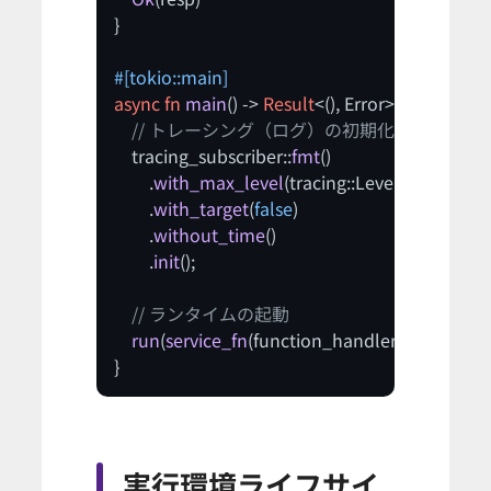
}

#[tokio::main]
async
fn
main
() 
->
Result
<(), Error> {

// トレーシング（ログ）の初期化
    tracing_subscriber::
fmt
()

        .
with_max_level
(tracing::Level::INFO)

        .
with_target
(
false
)

        .
without_time
()

        .
init
();

// ランタイムの起動
run
(
service_fn
(function_handler)).
await
}
実行環境ライフサイ