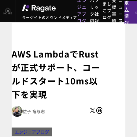
エン
パブ
支
ニ
求
まし
ジニ
リッ
援
ュ
人
こブ
アブ
ク社
実
ー
HOME
情
ログ
ラーゲイトのオウンドメディア
ログ
内報
績
ス
報
まし
エン
パブ
支
ニ
こブ
ジニ
リッ
援
ュ
ログ
アブ
ク社
実
ー
ログ
内報
績
ス
AWS LambdaでRust
が正式サポート、コー
ルドスタート10ms以
下を実現
益子 竜与志
エンジニアブログ