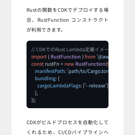
Rustの関数をCDKでデプロイする場
合、RustFunction コンストラクト
が利用できます。
// CDKでのRust Lambda定義イメージ
import
 { 
RustFunction
 } 
from
'@aws-cdk/aws-l
const
 rustFn = 
new
RustFunction
(
this
, 
'MyRust
manifestPath
: 
'path/to/Cargo.toml'
,

bundling
: {

cargoLambdaFlags
: [
'--release'
],

   },

});
CDKがビルドプロセスを自動化して
くれるため、CI/CDパイプラインへ