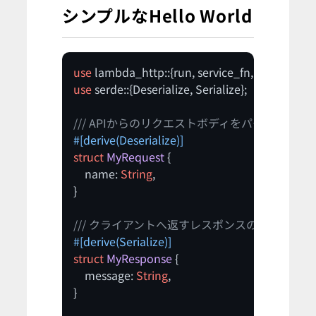
シンプルなHello World
use
use
 serde::{Deserialize, Serialize};

/// APIからのリクエストボディをパースする
#[derive(Deserialize)]
struct
MyRequest
 {

    name: 
String
,

}

/// クライアントへ返すレスポンスの構造体
#[derive(Serialize)]
struct
MyResponse
 {

    message: 
String
,

}
