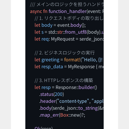
/// メインのロジックを担うハンドラ関数
async
fn
function_handler
(event: Request) 
->
// 1. リクエストボディの取り出しとパース
let
body
 = event.
body
();

let
s
 = std::
str
::
from_utf8
(body).
unwrap_or
(
"
let
req
: MyRequest = serde_json::
from_str
(s)
// 2. ビジネスロジックの実行
let
greeting
 = 
format!
(
"Hello, {}! Welcome 
let
resp_data
 = MyResponse { message: greeti
// 3. HTTPレスポンスの構築
let
resp
 = Response::
builder
()

        .
status
(
200
)

        .
header
(
"content-type"
, 
"application/jso
        .
body
(serde_json::
to_string
(&resp_data)?.
        .
map_err
(
Box
::new)?;

Ok
(resp)
