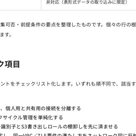
）
非対応（表形式データの取り込みに限定）
編集可否・前提条件の要点を整理したものです。個々の行の
ます。
ク項目
イントをチェックリスト化します。いずれも順不同で、該当
し、個人用と共有用の接続を分離する
ライフサイクル管理を単純化する
ター識別子とS3書き出しロールの棚卸しを先に済ませる
に確定し、同一VPC／TLS要件の満たし方をネットワーク図に反