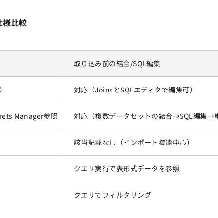
の仕様比較
取り込み前の結合/SQL編集
択）
対応（JoinsとSQLエディタで編集可）
ets Manager参照
対応（複数データセットの結合→SQL編集→
ド
該当記載なし（インポート機能中心）
クエリ実行で表形式データを参照
クエリでフィルタリング