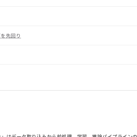
”を先回り
anvas」はデータ取り込みから前処理、学習、推論パイプライ