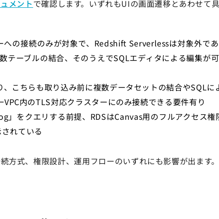
キュメント
で確認します。いずれもUIの画面遷移とあわせて
への接続のみが対象で、Redshift Serverlessは対象外
で複数テーブルの結合、そのうえでSQLエディタによる編集が
しており、こちらも取り込み前に複数データセットの結合やSQL
同一VPC内のTLS対応クラスターにのみ接続できる要件有り
Catalog」をクエリする前提、RDSはCanvas用のフルアクセス
示されている
接続方式、権限設計、運用フローのいずれにも影響が出ます