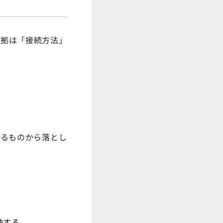
取り込みは表データのみ
根拠は「接続方法」
するものから落とし
映する