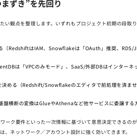
つまずき”を先回り
固めておきたい観点を整理します。いずれもプロジェクト初期の段
shiftはIAM、Snowflakeは「OAuth」推奨、RDS/
ntDBは「VPCのみモード」、SaaS/外部DBはインター
る（Redshift/Snowflakeのエディタで前処理を済
基盤横断の変換はGlueやAthenaなど他サービスに委譲す
トワーク要件といった一次情報に基づいて意思決定できるのが
DBのVPC要件は、ネットワーク／アカウント設計に強く効いてきます。