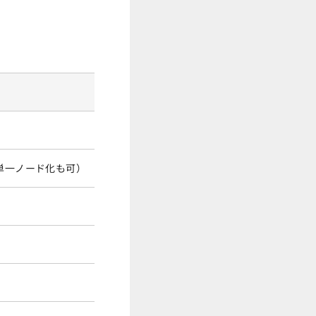
主な注意点
Serverlessは非対応、S3書き出し権限の
単一ノード化も可）
OAuthは各データソース1接続制限、接続
「VPCのみモード」必須、TLS対応クラスタ
Glue Data Catalog配下のデータベースが対
実行ロールにCanvas権限が必要