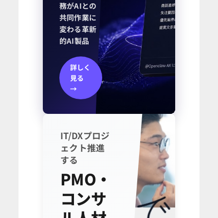
務がAIとの
共同作業に
変わる革新
的AI製品
詳しく
見る
→
IT/DXプロジ
ェクト推進
する
PMO・
コンサ
ル人材