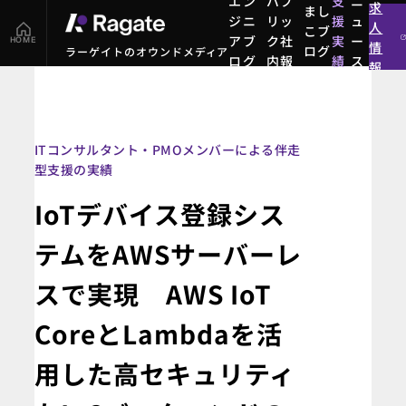
エン
パブ
支
ニ
求
まし
ジニ
リッ
援
ュ
人
こブ
アブ
ク社
実
ー
HOME
情
ログ
ラーゲイトのオウンドメディア
ログ
内報
績
ス
報
まし
エン
パブ
支
ニ
こブ
ジニ
リッ
援
ュ
ログ
アブ
ク社
実
ー
ログ
内報
績
ス
ITコンサルタント・PMOメンバーによる伴走
型支援の実績
IoTデバイス登録シス
テムをAWSサーバーレ
スで実現 AWS IoT
CoreとLambdaを活
用した高セキュリティ