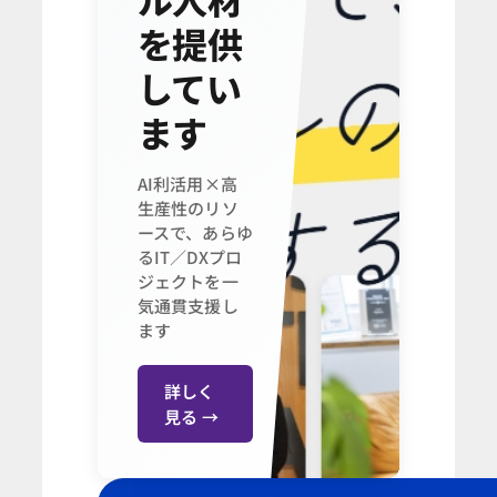
を提供
してい
ます
AI利活用×高
生産性のリソ
ースで、あらゆ
るIT／DXプロ
ジェクトを一
気通貫支援し
ます
詳しく
見る →