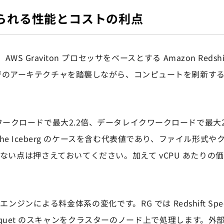
得られる性能とコストの利点
S Graviton プロセッサをベースとする Amazon Redsh
ージのアーキテクチャを踏襲しながら、コンピュートを刷新す
ワークロードで最大2.2倍、データレイクワークロードで最大2
he Iceberg のケースを含む代表値であり、ファイル形式
い点は押さえておいてください。加えて vCPU あたりの価
による料金体系の変化です。RG では Redshift Spec
Parquet のスキャンをクラスターのノード上で処理します。