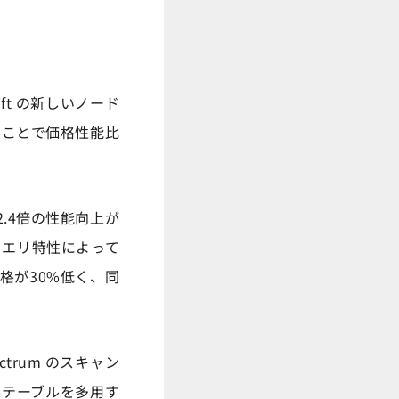
ift の新しいノード
ることで価格性能比
.4倍の性能向上が
やクエリ特性によって
格が30%低く、同
trum のスキャン
外部テーブルを多用す