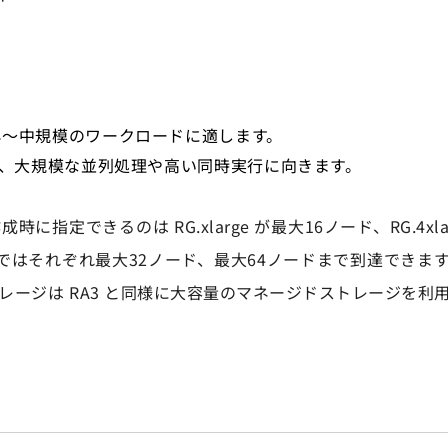
。
を備え、小〜中規模のワークロードに適します。
モリを備え、大規模な並列処理や高い同時実行に向きます。
できるのは RG.xlarge が最大16ノード、RG.4xlar
よる拡張ではそれぞれ最大32ノード、最大64ノードまで到達でき
ージは RA3 と同様に大容量のマネージドストレージを利