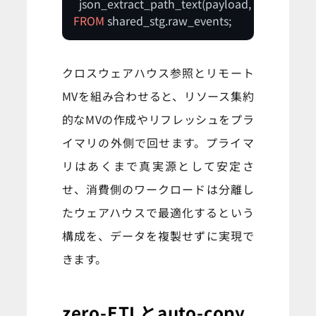
  json_extract_path_text(payload, 
'amount'
) 
A
FROM
 shared_stg.raw_events;
クロスウェアハウス参照とリモート
MVを組み合わせると、リソース集約
的なMVの作成やリフレッシュをプラ
イマリの外側で回せます。プライマ
リはあくまで真実源として安定さ
せ、消費側のワークロードは分離し
たウェアハウスで最適化するという
構成を、データを複製せずに実現で
きます。
zero-ETLとauto-copy