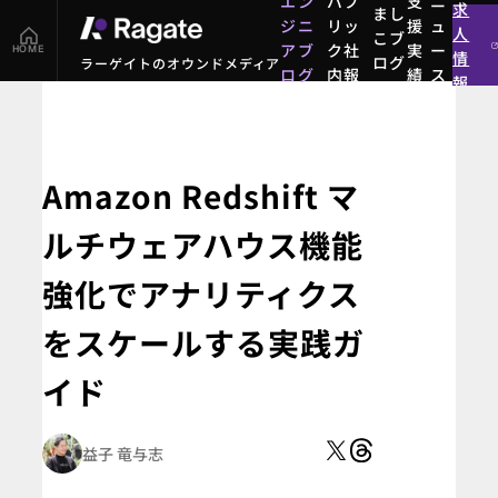
エン
パブ
支
ニ
求
まし
ジニ
リッ
援
ュ
人
こブ
アブ
ク社
実
ー
HOME
情
ログ
ラーゲイトのオウンドメディア
ログ
内報
績
ス
報
まし
エン
パブ
支
ニ
こブ
ジニ
リッ
援
ュ
ログ
アブ
ク社
実
ー
ログ
内報
績
ス
Amazon Redshift マ
ルチウェアハウス機能
強化でアナリティクス
をスケールする実践ガ
イド
益子 竜与志