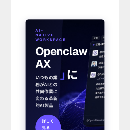
AI-
NATIVE
WORKSPACE
Openclaw
AX
いつもの業
務がAIとの
共同作業に
変わる革新
的AI製品
詳しく
見る