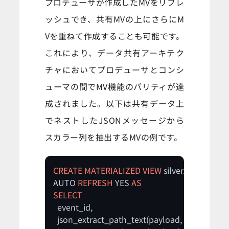
プロデューサが作成したMVをリフレ
ッシュでき、共有MVの上にさらにM
Vを重ねて作成することも可能です。
これにより、データ共有アーキテク
チャにおいてプロデューサとコンシ
ューマの間でMV機能のパリティが達
成されました。以下は共有データ上
でネストしたJSONメッセージから
スカラー列を抽出するMVの例です。
CREATE
MATERIALIZED
VIEW
 silver.mv_events

AUTO 
REFRESH
 YES 
AS
SELECT
  event_id,

  json_extract_path_text(payload, 
'user_id'
) 
A