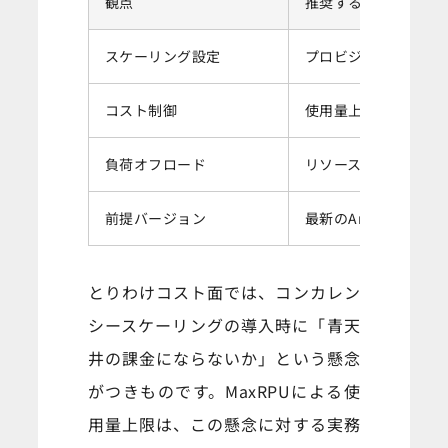
観点
推奨する運用
スケーリング設定
プロビジョンドクラス
コスト制御
使用量上限としてMa
負荷オフロード
リソース集約的なMV
前提バージョン
最新のAmazon Re
とりわけコスト面では、コンカレン
シースケーリングの導入時に「青天
井の課金にならないか」という懸念
がつきものです。MaxRPUによる使
用量上限は、この懸念に対する実務