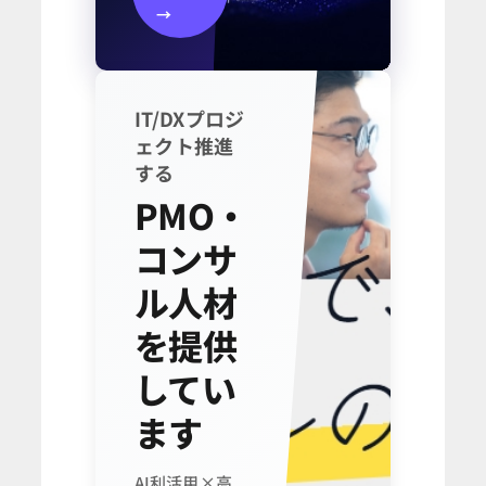
→
IT/DXプロジ
ェクト推進
する
PMO・
コンサ
ル人材
を提供
してい
ます
AI利活用×高