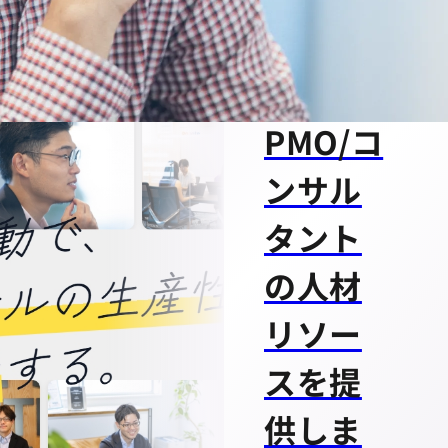
ジー思
考の
PMO/コ
ンサル
タント
の人材
リソー
スを提
供しま