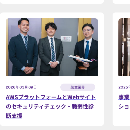
航空業界
2026年03月09日
2025
AWSプラットフォームとWebサイト
事業
のセキュリティチェック・脆弱性診
ショ
断支援