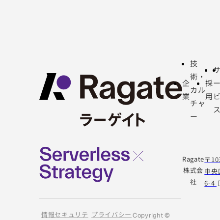
技
術・
企
採
カル
業
用
チャ
ー
Ragate
〒10
株式会
中央
社
6-4
情報セキュリテ
プライバシー
Copyright ©