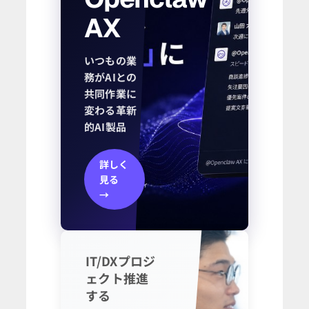
AX
いつもの業
務がAIとの
共同作業に
変わる革新
的AI製品
詳しく
見る
→
IT/DXプロジ
ェクト推進
する