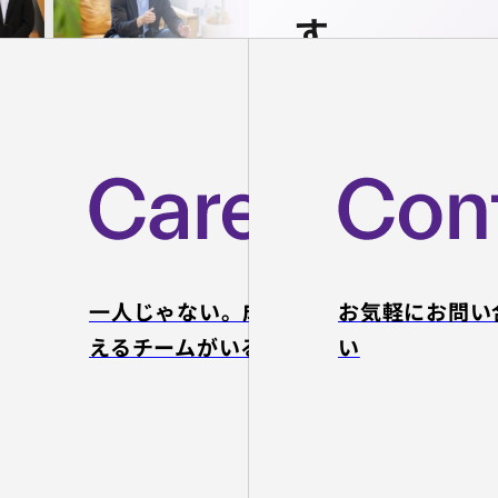
す
戦略から実行ま
で、あらゆるIT／
DXプロジェクト
の推進を一気通貫
伴走支援。
AI活用で圧倒的な
生産性を実現する
一人じゃない。成長を支
お気軽にお問い
リソースを提供し
ます。
えるチームがいる。
い
特設サ
イトを
見る