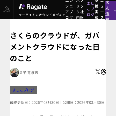
エン
パブ
支
ニ
求
まし
ジニ
リッ
援
ュ
人
こブ
アブ
ク社
実
ー
HOME
情
ログ
ラーゲイトのオウンドメディア
ログ
内報
績
ス
報
まし
エン
パブ
支
ニ
こブ
ジニ
リッ
援
ュ
ログ
さくらのクラウドが、ガバ
アブ
ク社
実
ー
ログ
内報
績
ス
メントクラウドになった日
のこと
益子 竜与志
ましこブログ
最終更新日：
2026年03月30日
｜
公開日：
2026年03月30日