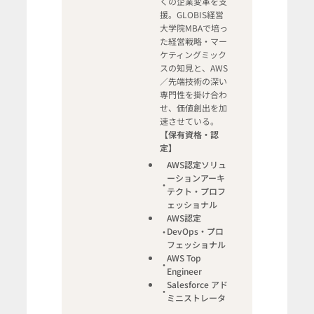
くの企業変革を支
援。GLOBIS経営
大学院MBAで培っ
た経営戦略・マー
ケティングミック
スの知見と、AWS
／先端技術の深い
専門性を掛け合わ
せ、価値創出を加
速させている。
【保有資格・認
定】
AWS認定ソリュ
ーションアーキ
テクト・プロフ
ェッショナル
AWS認定
DevOps・プロ
フェッショナル
AWS Top
Engineer
Salesforce アド
ミニストレータ