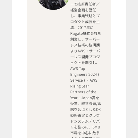
ーで技術責任者／
経営企画を歴任
し、事業戦略とプ
ロダクト成長を主
導。2017年に
Ragate株式会社を
創業し、サーバー
レス技術の黎明期
よりAWS・サーバ
ーレス開発プロジ
ェクトを牽引し、
AWS Top
Engineers 2024 (
Service ) ・AWS
Rising Star
Partners of the
Year – Japan賞を
受賞。経営課題/戦
略を起点としたDX
戦略策定とクラウ
ドシステムデリバ
リを強みに、SMB
市場を中心に数多