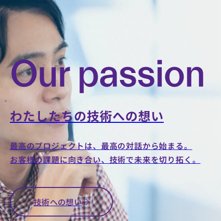
AI-DRIVEN
CONSULTING
わたしたちの技術への想い
AI駆動
を使い
最高のプロジェクトは、最高の対話から始まる。
お客様の課題に向き合い、技術で未来を切り拓く。
こな
す、
テ
技術への想い
クノロ